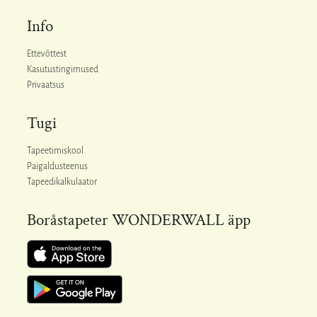
Info
Ettevõttest
Kasutustingimused
Privaatsus
Tugi
Tapeetimiskool
Paigaldusteenus
Tapeedikalkulaator
Boråstapeter WONDERWALL äpp