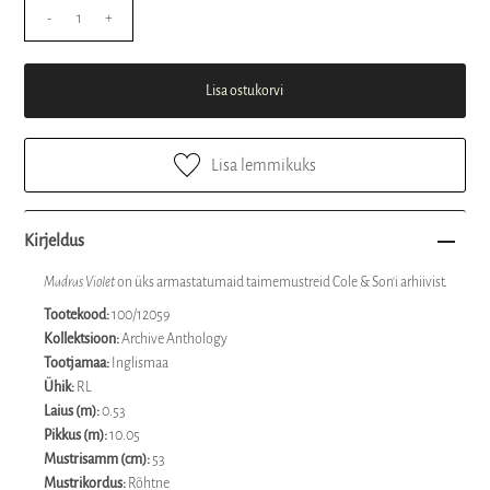
-
+
Lisa lemmikuks
Kirjeldus
Madras Violet
on üks armastatumaid taimemustreid Cole & Son'i arhiivist.
Tootekood:
100/12059
Kollektsioon:
Archive Anthology
Tootjamaa:
Inglismaa
Ühik:
RL
Laius (m):
0.53
Pikkus (m):
10.05
Mustrisamm (cm):
53
Mustrikordus:
Rõhtne