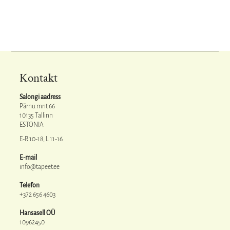
Kontakt
Salongi aadress
Pärnu mnt 66
10135 Tallinn
ESTONIA
E-R 10-18, L 11-16
E-mail
info@tapeet.ee
Telefon
+372 656 4603
Hansasell OÜ
10962450