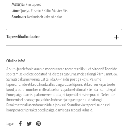
Materjal:
Fliistapeet
Liim:
Quelyd Fliselin / Kiilto Master Flis
Saadavus:
Keskmiselt kaks nädalat
Tapeedikalkulaator
Oluline info!
Arvuti- ja telefoniekraanid moonutavad toote tegelikku värvitooni! Toonide
sobitamiseks olete oodatud näidistega tutvuma meie salongi Pärnu mnt. 66.
Samuti pakume võimalust tellida A4-näidis postiga koju. Palume
tapeedirullide etiketid hoida alles paigalduse lõpuni. Etiketil on kirjas toote
kood ja partii number, mille alusel on vajadusel võimalik tellida lisamaterjali.
Enne paigaldamist palume veenduda, et tapeedil ei esine praaki. Defektide
ilmnemisel peatage paigaldus koheselt ja tagastage rullid salongi.
Praakmaterjali asendame nädala jooksul. Scandinavia tapeedisalong ei
kompenseeri praaktapeedi paigaldamisega seotud kulusid.
Jaga: