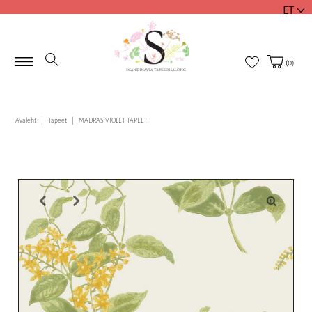
ET
(
0
)
Avaleht
|
Tapeet
|
MADRAS VIOLET TAPEET